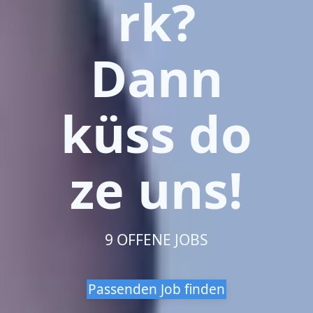
rk?
Dann
küss do
ze uns!
9 OFFENE JOBS
Passenden Job finden