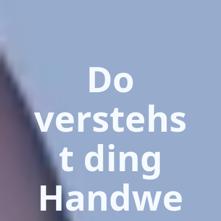
Do
verstehs
t ding
Handwe